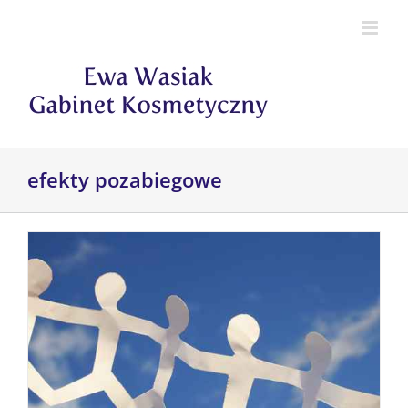
Przejdź
do
zawartości
efekty pozabiegowe