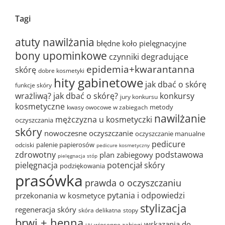
Tagi
atuty nawilżania
błędne koło pielęgnacyjne
bony upominkowe
czynniki degradujące
epidemia+kwarantanna
skórę
dobre kosmetyki
hity gabinetowe
jak dbać o skórę
funkcje skóry
wrażliwą?
jak dbać o skórę?
konkursy
jury konkursu
kosmetyczne
metody
kwasy owocowe w zabiegach
nawilżanie
mężczyzna u kosmetyczki
oczyszczania
skóry
nowoczesne oczyszczanie
oczyszczanie manualne
pedicure
palenie papierosów
odciski
pedicure kosmetyczny
zdrowotny
podstawowa
plan zabiegowy
pielęgnacja stóp
pielęgnacja
potencjał skóry
podziękowania
prasówka
prawda o oczyszczaniu
pytania i odpowiedzi
przekonania w kosmetyce
stylizacja
regeneracja skóry
skóra delikatna
stopy
brwi + henna
wskazania do
wiosenne zabiegi
UV