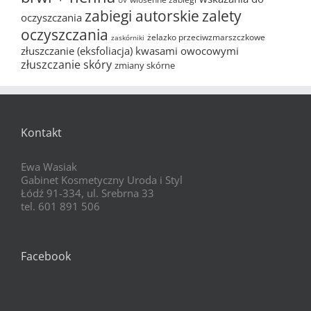
zabiegi autorskie
zalety
oczyszczania
oczyszczania
żelazko przeciwzmarszczkowe
zaskórniki
złuszczanie (eksfoliacja) kwasami owocowymi
złuszczanie skóry
zmiany skórne
Kontakt
Ewa Wasiak
Gabinet Kosmetyczny Uroda i Styl
Łódź 91-334, ul. Srebrna 33
tel. 601 891 506
Facebook