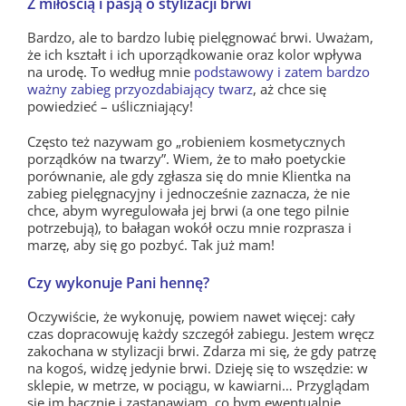
Z miłością i pasją o stylizacji brwi
Bardzo, ale to bardzo lubię pielęgnować brwi. Uważam,
że ich kształt i ich uporządkowanie oraz kolor wpływa
na urodę. To według mnie
podstawowy i zatem bardzo
ważny zabieg przyozdabiający twarz
, aż chce się
powiedzieć – uśliczniający!
Często też nazywam go „robieniem kosmetycznych
porządków na twarzy”. Wiem, że to mało poetyckie
porównanie, ale gdy zgłasza się do mnie Klientka na
zabieg pielęgnacyjny i jednocześnie zaznacza, że nie
chce, abym wyregulowała jej brwi (a one tego pilnie
potrzebują), to bałagan wokół oczu mnie rozprasza i
marzę, aby się go pozbyć. Tak już mam!
Czy wykonuje Pani hennę?
Oczywiście, że wykonuję, powiem nawet więcej: cały
czas dopracowuję każdy szczegół zabiegu. Jestem wręcz
zakochana w stylizacji brwi. Zdarza mi się, że gdy patrzę
na kogoś, widzę jedynie brwi. Dzieję się to wszędzie: w
sklepie, w metrze, w pociągu, w kawiarni… Przyglądam
się im bacznie i zastanawiam, co bym ewentualnie