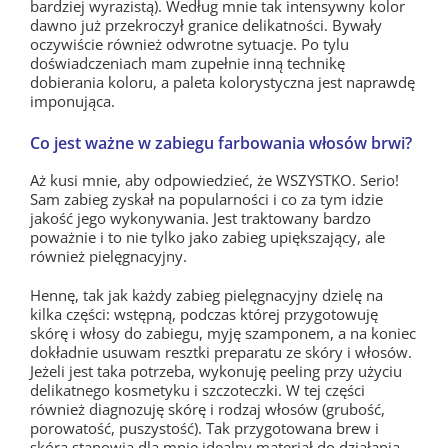
bardziej wyrazistą). Według mnie tak intensywny kolor
dawno już przekroczył granice delikatności. Bywały
oczywiście również odwrotne sytuacje. Po tylu
doświadczeniach mam zupełnie inną technikę
dobierania koloru, a paleta kolorystyczna jest naprawdę
imponująca.
Co jest ważne w zabiegu farbowania włosów brwi?
Aż kusi mnie, aby odpowiedzieć, że WSZYSTKO. Serio!
Sam zabieg zyskał na popularności i co za tym idzie
jakość jego wykonywania. Jest traktowany bardzo
poważnie i to nie tylko jako zabieg upiększający, ale
również pielęgnacyjny.
Hennę, tak jak każdy zabieg pielęgnacyjny dzielę na
kilka części: wstępną, podczas której przygotowuję
skórę i włosy do zabiegu, myję szamponem, a na koniec
dokładnie usuwam resztki preparatu ze skóry i włosów.
Jeżeli jest taka potrzeba, wykonuję peeling przy użyciu
delikatnego kosmetyku i szczoteczki. W tej części
również diagnozuję skórę i rodzaj włosów (grubość,
porowatość, puszystość). Tak przygotowana brew i
skóra stanowią dla mnie idealny materiał do działania.