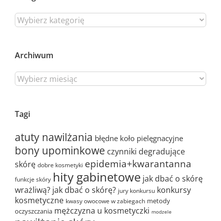
Archiwum
Tagi
atuty nawilżania
błędne koło pielęgnacyjne
bony upominkowe
czynniki degradujące
epidemia+kwarantanna
skórę
dobre kosmetyki
hity gabinetowe
jak dbać o skórę
funkcje skóry
wrażliwą?
jak dbać o skórę?
konkursy
jury konkursu
kosmetyczne
metody
kwasy owocowe w zabiegach
mężczyzna u kosmetyczki
oczyszczania
modzele