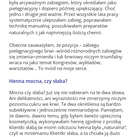
była arcyważnym zabiegiem, który określałam jako
pielęgnacyjny i dopiero później upiększający. Choć
jedno i drugie jest ważne. Przez wszystkie lata pracy
systematycznie ulepszałam zabieg, poprawiałam
technikę manualną, poszukiwałam preparatów
naturalnych z jak najmniejszą ilością chemii.
Obecnie zauważyłam, że pozycja – zabiegu
pielęgnacyjnego brwi -wśród różnorodnych zabiegów
się zmienia=zmieniła i łuk brwiowy niczym triumfalny
wraca na jako temat Kongresów, wykładów,
warsztatów… To miód na moje serce.
Henna mocna, czy słaba?
Mocna czy słaba? Już się nie nabieram na te dwa słowa.
Ani delikatności, ani wyrazistości nie zmierzymy niczym
poziomu cukru we krwi. Te dwa określenia są bardzo
subiektywne i jednocześnie niemiarodajne. Pamiętam,
że dawno, dawno temu, gdy byłam świeżo upieczoną
kosmetyczką, wykonywałam hennę zgodnie z prośbą
klientki słabą (w moim odczuciu henna była „naturalna”,
czyli w mniemaniu Klientki słaba, a ta chciała ją dużo