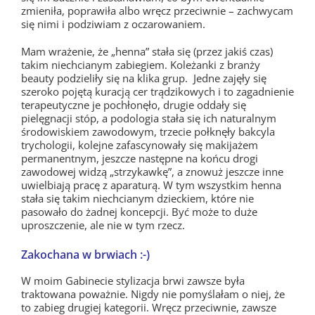
zmieniła, poprawiła albo wręcz przeciwnie – zachwycam
się nimi i podziwiam z oczarowaniem.
Mam wrażenie, że „henna” stała się (przez jakiś czas)
takim niechcianym zabiegiem. Koleżanki z branży
beauty podzieliły się na klika grup. Jedne zajęły się
szeroko pojętą kuracją cer trądzikowych i to zagadnienie
terapeutyczne je pochłonęło, drugie oddały się
pielęgnacji stóp, a podologia stała się ich naturalnym
środowiskiem zawodowym, trzecie połknęły bakcyla
trychologii, kolejne zafascynowały się makijażem
permanentnym, jeszcze następne na końcu drogi
zawodowej widzą „strzykawkę”, a znowuż jeszcze inne
uwielbiają pracę z aparaturą. W tym wszystkim henna
stała się takim niechcianym dzieckiem, które nie
pasowało do żadnej koncepcji. Być może to duże
uproszczenie, ale nie w tym rzecz.
Zakochana w brwiach :-)
W moim Gabinecie stylizacja brwi zawsze była
traktowana poważnie. Nigdy nie pomyślałam o niej, że
to zabieg drugiej kategorii. Wręcz przeciwnie, zawsze