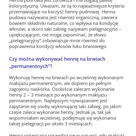
kolorystyczną. Uważam, że są to najważniejsze kryteria
przemawiające na korzyść henny pudrowej. Henna
pudowa nazywana jest również organiczną, zawiera
bowiem składniki naturalne, co wpływa na kondycję
włosów, a skoro taki zabieg nazywam pielęgnacyjno –
upiększającym, nie mogę zapominać, że słowo
„pielęgnacyjny” zobowiązuje mnie również do
poprawienia kondycji włosów łuku brwiowego.
Czy można wykonywać hennę na brwiach
„permanentnych”?
Wykonuję hennę na brwiach po wcześniej wykonanym
makijażu permanentnym, ale dopiero po pełnym
zagojeniu naskórka. Osobiście zalecam wykonanie
henny 2 – 3 miesiące po wykonanym makijażu
permanentnym. Najlepszym rozwiązaniem jest
zapytanie się osoby wykonującej taki zabieg, po jakim
czasie zaleca wykonanie henny. Jednak ja, tak jak
wspomniałam wcześniej, podejmuję się wykonania
takiej pielęgnacji po około 3 miesiącach.
Henna organiczna sprawdza się w sytuacji, gdy makijaż