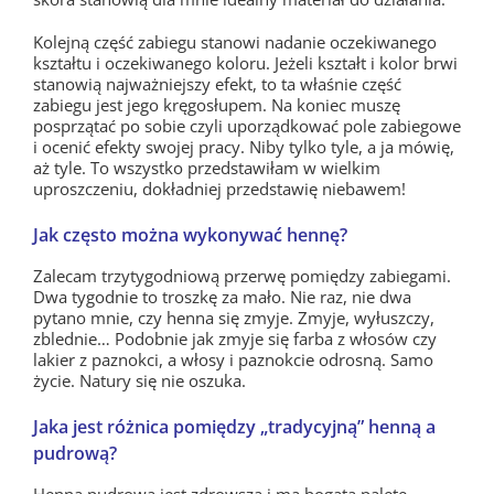
Kolejną część zabiegu stanowi nadanie oczekiwanego
kształtu i oczekiwanego koloru. Jeżeli kształt i kolor brwi
stanowią najważniejszy efekt, to ta właśnie część
zabiegu jest jego kręgosłupem. Na koniec muszę
posprzątać po sobie czyli uporządkować pole zabiegowe
i ocenić efekty swojej pracy. Niby tylko tyle, a ja mówię,
aż tyle. To wszystko przedstawiłam w wielkim
uproszczeniu, dokładniej przedstawię niebawem!
Jak często można wykonywać hennę?
Zalecam trzytygodniową przerwę pomiędzy zabiegami.
Dwa tygodnie to troszkę za mało. Nie raz, nie dwa
pytano mnie, czy henna się zmyje. Zmyje, wyłuszczy,
zblednie… Podobnie jak zmyje się farba z włosów czy
lakier z paznokci, a włosy i paznokcie odrosną. Samo
życie. Natury się nie oszuka.
Jaka jest różnica pomiędzy „tradycyjną” henną a
pudrową?
Henna pudrowa jest zdrowsza i ma bogatą paletę