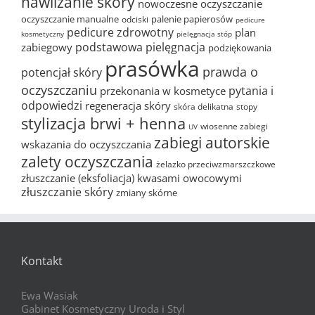
nawilżanie skóry
nowoczesne oczyszczanie
oczyszczanie manualne
palenie papierosów
odciski
pedicure
pedicure zdrowotny
plan
kosmetyczny
pielęgnacja stóp
podstawowa pielęgnacja
zabiegowy
podziękowania
prasówka
prawda o
potencjał skóry
oczyszczaniu
pytania i
przekonania w kosmetyce
odpowiedzi
regeneracja skóry
skóra delikatna
stopy
stylizacja brwi + henna
wiosenne zabiegi
UV
zabiegi autorskie
wskazania do oczyszczania
zalety oczyszczania
żelazko przeciwzmarszczkowe
złuszczanie (eksfoliacja) kwasami owocowymi
złuszczanie skóry
zmiany skórne
Kontakt
Ewa Wasiak
Gabinet Kosmetyczny Uroda i Styl