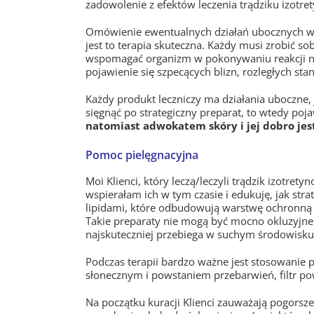
zadowolenie z efektów leczenia trądziku izotre
Omówienie ewentualnych działań ubocznych w p
jest to terapia skuteczna. Każdy musi zrobić sobi
wspomagać organizm w pokonywaniu reakcji nie
pojawienie się szpecących blizn, rozległych st
Każdy produkt leczniczy ma działania uboczne,
sięgnąć po strategiczny preparat, to wtedy poj
natomiast adwokatem skóry i jej dobro jes
Pomoc pielęgnacyjna
Moi Klienci, który leczą/leczyli trądzik izotret
wspierałam ich w tym czasie i edukuję, jak str
lipidami, które odbudowują warstwę ochronną 
Takie preparaty nie mogą być mocno okluzyjne, 
najskuteczniej przebiega w suchym środowisku
Podczas terapii bardzo ważne jest stosowanie
słonecznym i powstaniem przebarwień, filtr po
Na początku kuracji Klienci zauważają pogorszen