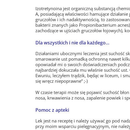
Izotretynoina jest organiczną substancją chem
A, posiadającą właściwości hamujące działanie 
gruczołów i ich nadaktywnością, to zastosowan
bakterii znanych jako Propionibacterium acnes)
zachodzące w ujściach gruczołów łojowych), kom
Dla wszystkich i nie dla każdego…
Działaniami ubocznymi leczenia jest suchość skó
smarowanie ust pomadką ochronną nawet kilkan
opowiadał mi o swoich doświadczeniach podczas
najbardziej dokuczała mu właśnie suchość ust
Ewuniu, leczyłem trądzik, będąc w liceum, i 
się wręcz niepoprawne” ;-)
W czasie terapii może się pojawić suchość błon
nosa, krwawienia z nosa, zapalenie powiek i s
Pomoc z apteki
Lek jest na receptę i należy używać go pod nadz
przy moim wsparciu pielęgnacyjnym, nie należy