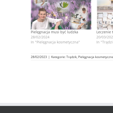
Pielęgnacja musi być ludzka
Leczenie t
28/02/2024
20/03/20
In "Pielęgnacja kosmetyczna"
In "Trądzi
28/02/2023
|
Kategorie:
Trądzik
,
Pielęgnacja kosmetyczn