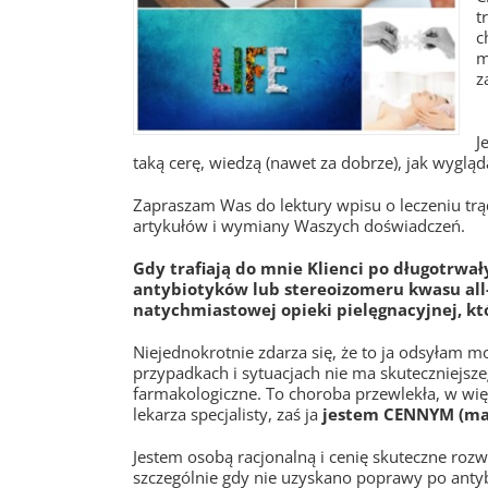
t
c
m
z
J
taką cerę, wiedzą (nawet za dobrze), jak wygląd
Zapraszam Was do lektury wpisu o leczeniu trą
artykułów i wymiany Waszych doświadczeń.
Gdy trafiają do mnie Klienci po długotrwa
antybiotyków lub stereoizomeru kwasu all-
natychmiastowej opieki pielęgnacyjnej, któ
Niejednokrotnie zdarza się, że to ja odsyłam 
przypadkach i sytuacjach nie ma skuteczniejsze
farmakologiczne. To choroba przewlekła, w wi
lekarza specjalisty, zaś ja
jestem CENNYM (ma
Jestem osobą racjonalną i cenię skuteczne rozwi
szczególnie gdy nie uzyskano poprawy po antyb