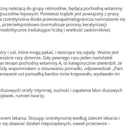
iczną należącą do grupy retinoidów, będącą pochodną witaminy
gruczołów łojowych. Ponieważ trądzik jest powiązany z pracą
a izotretynoina działa przeciwzapalnie(ogranicza namnażanie się
, przeciwłojotokowo (normalizuje procesy keratynizacji
edolitycznie (redukujące liczbę i wielkość zaskórników).
ry i ust, które mogą pękać, i tworzące się zajady. Ważne jest
aście razy dziennie. Gdy pewnego razu jeden nastolatek
 terapii pochodną witaminy A, to kategorycznie stwierdził, że
. Gdy wspomniałam o stosowaniu pomadki, odpowiedział: „Pani
smarowanie ust pomadką bardzo mnie krępowało, wydawało mi
 śluzowych strefy intymnej, suchość i zapalenie błon śluzowych
pojówek, rumień twarzy.
orem lekarza. Stosując izotretynoinę według zaleceń lekarza i
 się obawiać działań niepożądanych, nawet przeciwnie –