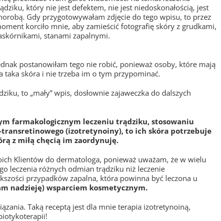
rądziku, który nie jest defektem, nie jest niedoskonałością, jest
horobą. Gdy przygotowywałam zdjęcie do tego wpisu, to przez
oment korciło mnie, aby zamieścić fotografię skóry z grudkami,
askórnikami, stanami zapalnymi.
ednak postanowiłam tego nie robić, ponieważ osoby, które mają
a taka skóra i nie trzeba im o tym przypominać.
dziku, to „mały” wpis, dosłownie zajaweczka do dalszych
łym farmakologicznym leczeniu trądziku, stosowaniu
transretinowego (izotretynoiny), to ich skóra potrzebuje
rą z miłą chęcią im zaordynuję.
moich Klientów do dermatologa, ponieważ uważam, że w wielu
go leczenia różnych odmian trądziku niż leczenie
ększości przypadków zapalna, która powinna być leczona u
m nadzieję) wsparciem kosmetycznym.
ązania. Taką receptą jest dla mnie terapia izotretynoiną,
iotykoterapii!