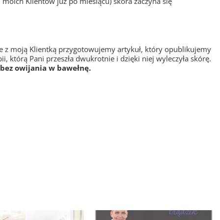
 moich Klientów już po miesiącu) skóra zaczyna się
 z moją Klientką przygotowujemy artykuł, który opublikujemy
, którą Pani przeszła dwukrotnie i dzięki niej wyleczyła skórę.
 bez owijania w bawełnę.