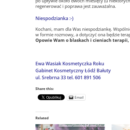
po upływie około dwóch miesięcy (u niektórych
regenerować i poprawa jest zauważalna.
Niespodzianka :-)
Kochani, mam dla Was niespodziankę. Wspólnie
w formie rozmowy, a dotyczyć ona będzie terapii
Opowie Wam o blaskach i cieniach terapii,
Ewa Wasiak Kosmetyczka Roku
Gabinet Kosmetyczny Łódź Bałuty
ul. Srebrna 33 tel. 601 891 506
Share this:
Email
Related