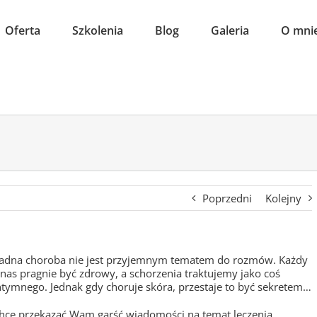
Oferta
Szkolenia
Blog
Galeria
O mni
Poprzedni
Kolejny
adna choroba nie jest przyjemnym tematem do rozmów. Każdy
 nas pragnie być zdrowy, a schorzenia traktujemy jako coś
ntymnego. Jednak gdy choruje skóra, przestaje to być sekretem…
hcę przekazać Wam garść wiadomości na temat leczenia