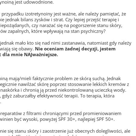
tynoiną jest udowodnione.
rzypadku izotretynoiny jest ważne, ale należy pamiętać, że
e jednak bilans zysków i strat. Czy lepiej przejść terapię i
pożądanych, czy narażać się na pogorszenie stanu skóry,
anów zapalnych, które wpływają na stan psychiczny?
 jednak mało kto się nad nimi zastanawia, natomiast gdy należy
awiają się obawy.
Nie oceniam żadnej decyzji, jestem
t dla mnie NAJważniejsze.
ynoiną mają/mieli faktycznie problem ze skórą suchą. Jednak
ategicznie nawilżać skórę poprzez stosowanie lekkich kremów z
naskórka i chronią ją przed niekontrolowaną ucieczką wody.
gdyż zaburzałby efektywność terapii. To terapia, która
.
 preparatów z filtrami chroniącymi przed promieniowaniem
winien być wysoki, powyżej SPF 30+, najlepiej SPF 50+.
ie się stanu skóry i zaostrzenie już obecnych dolegliwości, ale