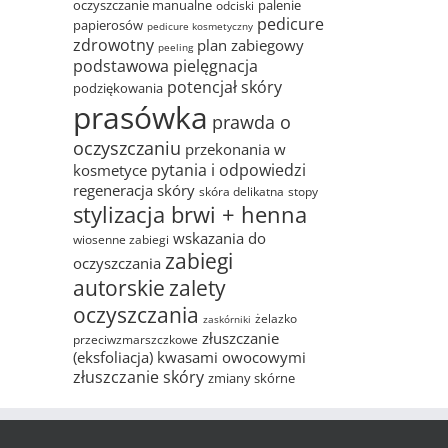
oczyszczanie manualne
palenie
odciski
pedicure
papierosów
pedicure kosmetyczny
zdrowotny
plan zabiegowy
peeling
podstawowa pielęgnacja
potencjał skóry
podziękowania
prasówka
prawda o
oczyszczaniu
przekonania w
pytania i odpowiedzi
kosmetyce
regeneracja skóry
skóra delikatna
stopy
stylizacja brwi + henna
wskazania do
wiosenne zabiegi
zabiegi
oczyszczania
autorskie
zalety
oczyszczania
żelazko
zaskórniki
złuszczanie
przeciwzmarszczkowe
(eksfoliacja) kwasami owocowymi
złuszczanie skóry
zmiany skórne