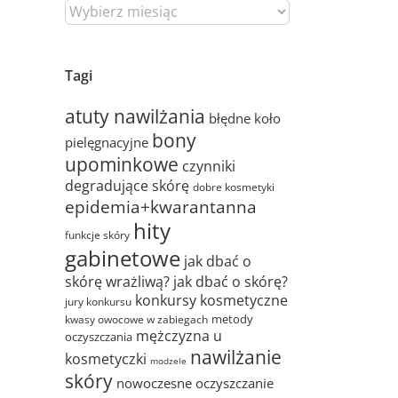
Tagi
atuty nawilżania
błędne koło
bony
pielęgnacyjne
upominkowe
czynniki
degradujące skórę
dobre kosmetyki
epidemia+kwarantanna
hity
funkcje skóry
gabinetowe
jak dbać o
skórę wrażliwą?
jak dbać o skórę?
konkursy kosmetyczne
jury konkursu
metody
kwasy owocowe w zabiegach
mężczyzna u
oczyszczania
nawilżanie
kosmetyczki
modzele
skóry
nowoczesne oczyszczanie