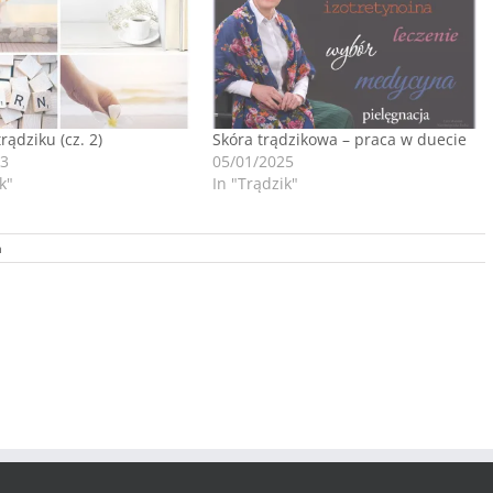
rądziku (cz. 2)
Skóra trądzikowa – praca w duecie
23
05/01/2025
k"
In "Trądzik"
a