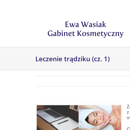
Przejdź
do
zawartości
Leczenie trądziku (cz. 1)
Ż
z
i
C