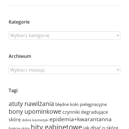
Kategorie
Archiwum
Tagi
atuty nawilżania
błędne koło pielęgnacyjne
bony upominkowe
czynniki degradujące
epidemia+kwarantanna
skórę
dobre kosmetyki
hity gabinetowe
jak dbać o skórę
funkcje skóry