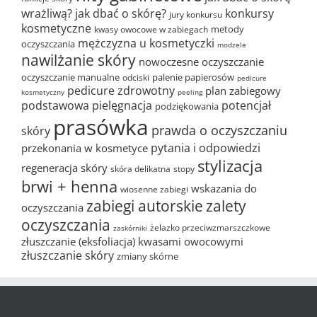
wrażliwą?
jak dbać o skórę?
konkursy
jury konkursu
kosmetyczne
metody
kwasy owocowe w zabiegach
mężczyzna u kosmetyczki
oczyszczania
modzele
nawilżanie skóry
nowoczesne oczyszczanie
oczyszczanie manualne
palenie papierosów
odciski
pedicure
pedicure zdrowotny
plan zabiegowy
kosmetyczny
peeling
podstawowa pielęgnacja
potencjał
podziękowania
prasówka
prawda o oczyszczaniu
skóry
pytania i odpowiedzi
przekonania w kosmetyce
stylizacja
regeneracja skóry
skóra delikatna
stopy
brwi + henna
wskazania do
wiosenne zabiegi
zabiegi autorskie
zalety
oczyszczania
oczyszczania
żelazko przeciwzmarszczkowe
zaskórniki
złuszczanie (eksfoliacja) kwasami owocowymi
złuszczanie skóry
zmiany skórne