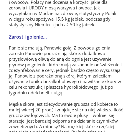
i owoców. Polacy nie doceniają korzyści jakie dla
zdrowia i URODY niosą warzywa i owoce. Jak
wyczytałam w Modzie na zdrowie, statystyczny Polak
w ciągu roku spożywa 15.5 kg jabłek, podczas gdy
statystyczny Niemiec zjada aż 50 kg jabłek.
Zarost i golenie…
Panie się malują, Panowie golą. Z powodu golenia
zarostu Panowie podrażniają skórę: dodatkowo
przysłowiową oliwą dolaną do ognia jest używanie
płynów po goleniu, które mają za zadanie odświeżenie i
zdezynfekowanie cery, jednak bardzo często wysuszają
ją. Panowie z podrażnioną skórą, którym zaleciłam
używanie toniku bezalkoholowego i nawilżanie skóry w
celu rekonstrukcji płaszcza hydrolipidowego, już po
tygodniu odetchnęli z ulgą.
Męska skóra jest zdecydowanie grubsza od kobiece (o
mniej więcej 20 proc.) i znajduje się na niej większa ilość
gruczołów łojowych. Ma to swoje plusy – wolniej się
starzeje, jest bardziej odporna na działanie czynników
zewnętrznych. A minusy? Na męskiej skórze częściej