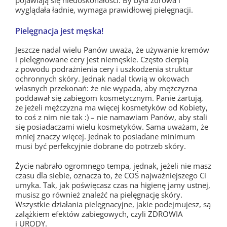
pojawiają się niedoskonałości. By była zdrowa i
wyglądała ładnie, wymaga prawidłowej pielęgnacji.
Pielęgnacja jest męska!
Jeszcze nadal wielu Panów uważa, że używanie kremów
i pielęgnowane cery jest niemęskie. Często cierpią
z powodu podrażnienia cery i uszkodzenia struktur
ochronnych skóry. Jednak nadal tkwią w okowach
własnych przekonań: że nie wypada, aby mężczyzna
poddawał się zabiegom kosmetycznym. Panie żartują,
że jeżeli mężczyzna ma więcej kosmetyków od Kobiety,
to coś z nim nie tak :) – nie namawiam Panów, aby stali
się posiadaczami wielu kosmetyków. Sama uważam, że
mniej znaczy więcej. Jednak to posiadane minimum
musi być perfekcyjnie dobrane do potrzeb skóry.
Życie nabrało ogromnego tempa, jednak, jeżeli nie masz
czasu dla siebie, oznacza to, że COŚ najważniejszego Ci
umyka. Tak, jak poświęcasz czas na higienę jamy ustnej,
musisz go również znaleźć na pielęgnację skóry.
Wszystkie działania pielęgnacyjne, jakie podejmujesz, są
zalążkiem efektów zabiegowych, czyli ZDROWIA
i URODY.